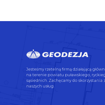
Jesteśmy rzetelną firmą działającą główn
na terenie powiatu puławskiego, ryckieg
sąsiednich. Zachęcamy do skorzystania 
naszych usług.