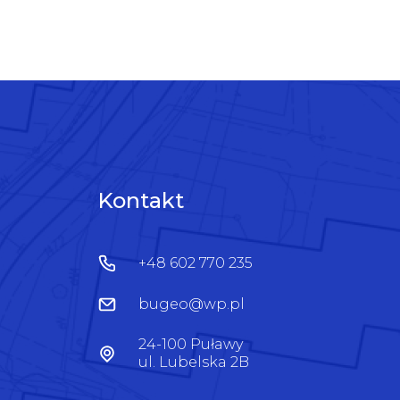
Kontakt
+48 602 770 235
bugeo@wp.pl
24-100 Puławy
ul. Lubelska 2B