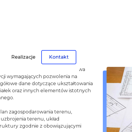
ektowych
Realizacje
Kontakt
entem geodezyjnym, który odgrywa
tycji wymagających pozwolenia na
egółowe dane dotyczące ukształtowania
 działek oraz innych elementów istotnych
nnego.
plan zagospodarowania terenu,
 uzbrojenia terenu, układ
truktury zgodnie z obowiązującymi