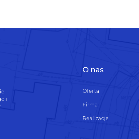
O nas
Oferta
ie
o i
Firma
z
Realizacje