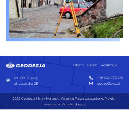
Oferta
Firma
Realizacje
24-100 Puławy
+48 602 770 235
ul. Lubelska 2B
bugeo@wp.pl
2022 Geodezja Marek Konarski. Wszelkie Prawa zastrzeżone. Projekt i
wykonanie: Karol Kozłowicz