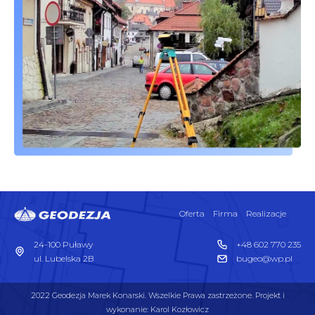
Oferta
Firma
Realizacje
24-100 Puławy
+48 602 770 235
ul. Lubelska 2B
bugeo@wp.pl
2022 Geodezja Marek Konarski. Wszelkie Prawa zastrzeżone. Projekt i
wykonanie: Karol Kozłowicz